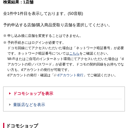
検索結果：1店舗
全1件中1件目を表示しております。(50音順)
予約申込する店舗/購入商品受取り店舗を選択してください。
申し込み後に店舗を変更することはできません。
予約手続きにはログインが必要です。
ドコモ回線にてアクセスいただいた場合は「ネットワーク暗証番号」が必要
です。ネットワーク暗証番号については
こちら
をご確認ください。
Wi-Fiまたはご自宅のインターネット環境にてアクセスいただいた場合は「d
アカウントのID／パスワード」が必要です。ドコモの契約回線をお持ちでな
い方も、dアカウントの発行が可能です。
dアカウントの発行・確認は「
dアカウント発行
」でご確認ください。
ドコモショップを表示
量販店などを表示
ドコモショップ