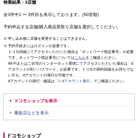
検索結果：3店舗
全3件中1 〜 3件目を表示しております。(50音順)
予約申込する店舗/購入商品受取り店舗を選択してください。
申し込み後に店舗を変更することはできません。
予約手続きにはログインが必要です。
ドコモ回線にてアクセスいただいた場合は「ネットワーク暗証番号」が必要
です。ネットワーク暗証番号については
こちら
をご確認ください。
Wi-Fiまたはご自宅のインターネット環境にてアクセスいただいた場合は「d
アカウントのID／パスワード」が必要です。ドコモの契約回線をお持ちでな
い方も、dアカウントの発行が可能です。
dアカウントの発行・確認は「
dアカウント発行
」でご確認ください。
ドコモショップを表示
量販店などを表示
ドコモショップ