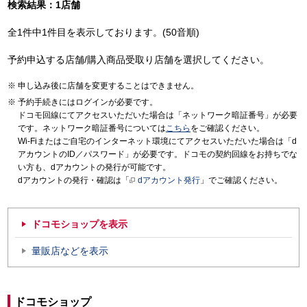
検索結果：1店舗
全1件中1件目を表示しております。(50音順)
予約申込する店舗/購入商品受取り店舗を選択してください。
申し込み後に店舗を変更することはできません。
予約手続きにはログインが必要です。
ドコモ回線にてアクセスいただいた場合は「ネットワーク暗証番号」が必要
です。ネットワーク暗証番号については
こちら
をご確認ください。
Wi-Fiまたはご自宅のインターネット環境にてアクセスいただいた場合は「d
アカウントのID／パスワード」が必要です。ドコモの契約回線をお持ちでな
い方も、dアカウントの発行が可能です。
dアカウントの発行・確認は「
dアカウント発行
」でご確認ください。
ドコモショップを表示
量販店などを表示
ドコモショップ