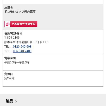
店舗名
ドコモショップ光の森店
住所/電話番号
〒869-1109
熊本県菊池郡菊陽町新山2丁目11-1
TEL：
0120-540-608
TEL：
096-340-2400
営業時間
午前10時〜午後6時
定休日
第2水曜
製品