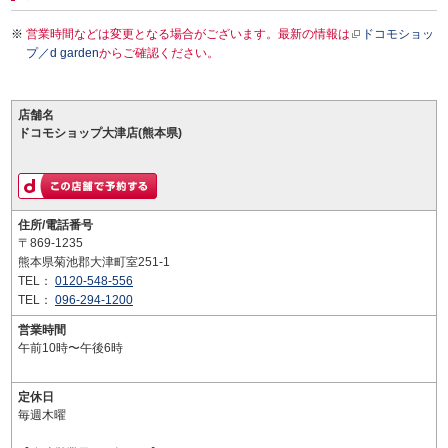
営業時間などは変更となる場合がございます。最新の情報は
ドコモショッ
プ／d garden
からご確認ください。
店舗名
ドコモショップ大津店(熊本県)
住所/電話番号
〒869-1235
熊本県菊池郡大津町室251-1
TEL：
0120-548-556
TEL：
096-294-1200
営業時間
午前10時〜午後6時
定休日
毎週木曜