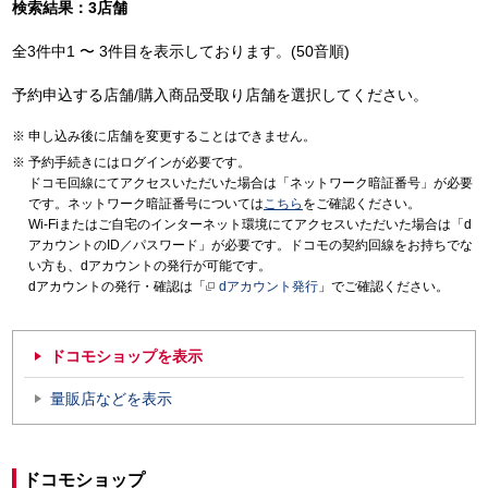
検索結果：3店舗
全3件中1 〜 3件目を表示しております。(50音順)
予約申込する店舗/購入商品受取り店舗を選択してください。
申し込み後に店舗を変更することはできません。
予約手続きにはログインが必要です。
ドコモ回線にてアクセスいただいた場合は「ネットワーク暗証番号」が必要
です。ネットワーク暗証番号については
こちら
をご確認ください。
Wi-Fiまたはご自宅のインターネット環境にてアクセスいただいた場合は「d
アカウントのID／パスワード」が必要です。ドコモの契約回線をお持ちでな
い方も、dアカウントの発行が可能です。
dアカウントの発行・確認は「
dアカウント発行
」でご確認ください。
ドコモショップを表示
量販店などを表示
ドコモショップ