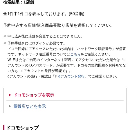
検索結果：1店舗
全1件中1件目を表示しております。(50音順)
予約申込する店舗/購入商品受取り店舗を選択してください。
申し込み後に店舗を変更することはできません。
予約手続きにはログインが必要です。
ドコモ回線にてアクセスいただいた場合は「ネットワーク暗証番号」が必要
です。ネットワーク暗証番号については
こちら
をご確認ください。
Wi-Fiまたはご自宅のインターネット環境にてアクセスいただいた場合は「d
アカウントのID／パスワード」が必要です。ドコモの契約回線をお持ちでな
い方も、dアカウントの発行が可能です。
dアカウントの発行・確認は「
dアカウント発行
」でご確認ください。
ドコモショップを表示
量販店などを表示
ドコモショップ