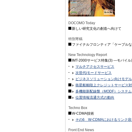
DOCOMO Today
新しい研究文化の創造へ向けて
特別寄稿
ファイナルフロンティア「ケーブルな
New Technology Report
IMT-2000サービス特集(3) —モ
マルチアクセスサービス
次世代iモードサービス
ビジネスソリューション向けモデル
衛星船舶陸上クレジットサービス対
多機能新配線盤（MODF）システム
位置情報流通方式の動向
Techno Box
W-CDMA技術
その6 W-CDMAにおけるリンク
Front End News