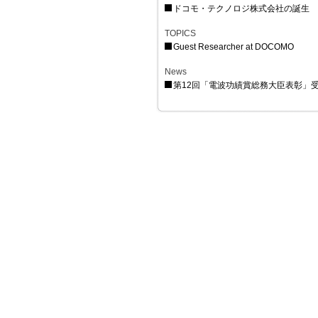
ドコモ・テクノロジ株式会社の誕生
TOPICS
Guest Researcher at DOCOMO
News
第12回「電波功績賞総務大臣表彰」