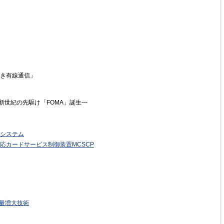
き有線通信」
バイル新世紀の先駆け「FOMA」誕生—
システム
応カードサービス制御装置MCSCP
容量増大技術