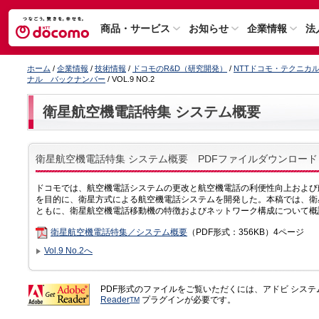
商品・サービス
お知らせ
企業情報
法
ホーム
/
企業情報
/
技術情報
/
ドコモのR&D（研究開発）
/
NTTドコモ・テクニカ
ナル バックナンバー
/ VOL.9 NO.2
衛星航空機電話特集 システム概要
衛星航空機電話特集 システム概要 PDFファイルダウンロード
ドコモでは、航空機電話システムの更改と航空機電話の利便性向上および
を目的に、衛星方式による航空機電話システムを開発した。本稿では、衛
ともに、衛星航空機電話移動機の特徴およびネットワーク構成について概
衛星航空機電話特集／システム概要
（PDF形式：356KB）4ページ
Vol.9 No.2へ
PDF形式のファイルをご覧いただくには、アドビ シス
Reader
プラグインが必要です。
TM