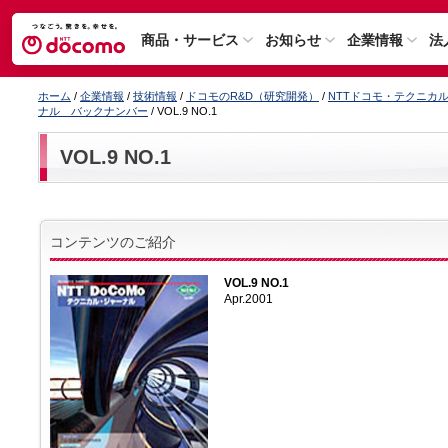
商品・サービス
お知らせ
企業情報
法
ホーム
/
企業情報
/
技術情報
/
ドコモのR&D（研究開発）
/
NTTドコモ・テクニカ
ナル バックナンバー
/ VOL.9 NO.1
VOL.9 NO.1
コンテンツのご紹介
VOL.9 NO.1
Apr.2001