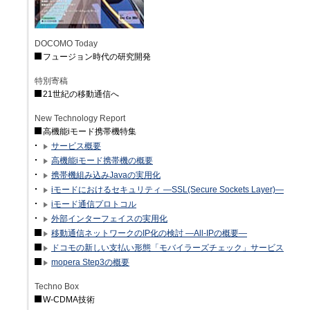
DOCOMO Today
フュージョン時代の研究開発
特別寄稿
21世紀の移動通信へ
New Technology Report
高機能iモード携帯機特集
サービス概要
高機能iモード携帯機の概要
携帯機組み込みJavaの実用化
iモードにおけるセキュリティ —SSL(Secure Sockets Layer)—
iモード通信プロトコル
外部インターフェイスの実用化
移動通信ネットワークのIP化の検討 —All-IPの概要—
ドコモの新しい支払い形態「モバイラーズチェック」サービス
mopera Step3の概要
Techno Box
W-CDMA技術