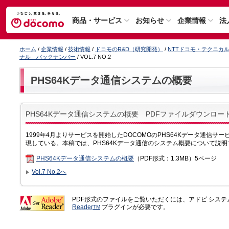
商品・サービス
お知らせ
企業情報
法
ホーム
/
企業情報
/
技術情報
/
ドコモのR&D（研究開発）
/
NTTドコモ・テクニカ
ナル バックナンバー
/ VOL.7 NO.2
PHS64Kデータ通信システムの概要
PHS64Kデータ通信システムの概要 PDFファイルダウンロー
1999年4月よりサービスを開始したDOCOMOのPHS64Kデータ通信
現している。本稿では、PHS64Kデータ通信のシステム概要について説明
PHS64Kデータ通信システムの概要
（PDF形式：1.3MB）5ページ
Vol.7 No.2へ
PDF形式のファイルをご覧いただくには、アドビ シス
Reader
プラグインが必要です。
TM