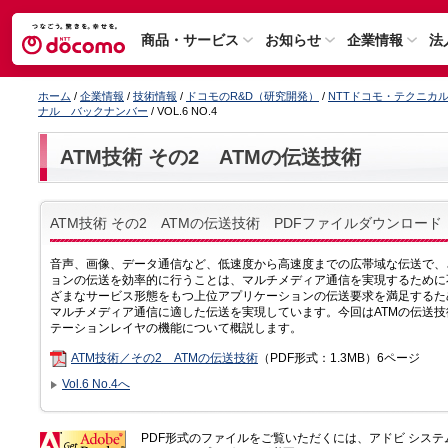
商品・サービス
お知らせ
企業情報
法
ホーム
/
企業情報
/
技術情報
/
ドコモのR&D（研究開発）
/
NTTドコモ・テクニカ
ナル バックナンバー
/ VOL.6 NO.4
ATM技術 その2 ATMの伝送技術
ATM技術 その2 ATMの伝送技術 PDFファイルダウンロード
音声、画像、データ通信など、低速度から高速度までの広帯域な伝送で、
ョンの伝送を効率的に行うことは、マルチメディア通信を実現するために
ざまなサービス形態をもつ上位アプリケーションの伝送要求を満足するた
マルチメディア通信に適した伝送を実現しています。今回はATMの伝送技
テーションレイヤの機能について概説します。
ATM技術／その2 ATMの伝送技術
（PDF形式：1.3MB）6ページ
Vol.6 No.4へ
PDF形式のファイルをご覧いただくには、アドビ シス