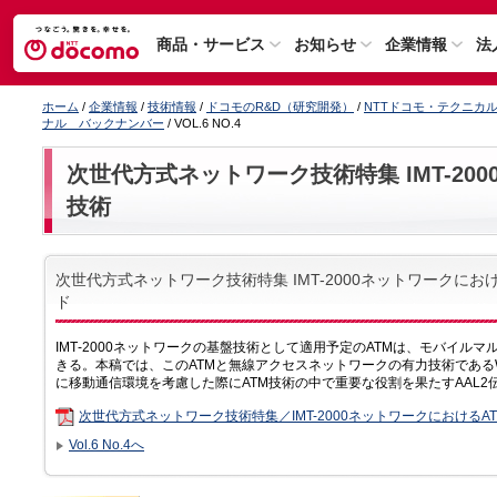
商品・サービス
お知らせ
企業情報
法
ホーム
/
企業情報
/
技術情報
/
ドコモのR&D（研究開発）
/
NTTドコモ・テクニカ
ナル バックナンバー
/ VOL.6 NO.4
次世代方式ネットワーク技術特集 IMT-20
技術
次世代方式ネットワーク技術特集 IMT-2000ネットワークにお
ド
IMT‐2000ネットワークの基盤技術として適用予定のATMは、モバイル
きる。本稿では、このATMと無線アクセスネットワークの有力技術である
に移動通信環境を考慮した際にATM技術の中で重要な役割を果たすAAL
次世代方式ネットワーク技術特集／IMT-2000ネットワークにおけるA
Vol.6 No.4へ