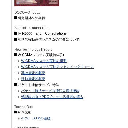
DOCOMO Today
研究開発への期待
Special Contribution
IMT-2000 and Consultations
次世代移動通信システムの開発について
New Technology Report
W-CDMAシステム実験特集(1)
W-CDMAシステム実験の概要
W-CDMAシステム実験アクセスインタフェース
基地局装置概要
移動局装置概要
パケット通信サービス特集
パケット通信サービス接続先選択機能
処理能力向上PDC-Pノード系装置の導入
Techno Box
ATM技術
その1 ATMの基礎