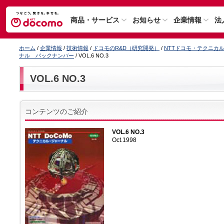
商品・サービス
お知らせ
企業情報
法
ホーム
/
企業情報
/
技術情報
/
ドコモのR&D（研究開発）
/
NTTドコモ・テクニカ
ナル バックナンバー
/ VOL.6 NO.3
VOL.6 NO.3
コンテンツのご紹介
VOL.6 NO.3
Oct.1998