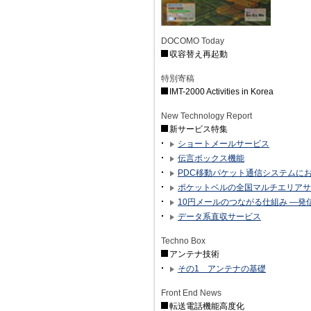
DOCOMO Today
収容替え再起動
特別寄稿
IMT-2000 Activities in Korea
New Technology Report
新サービス特集
ショートメールサービス
伝言ボックス機能
PDC移動パケット通信システムに
ポケットベルの全国マルチエリアサー
10円メールのつながる仕組み —
データ系直収サービス
Techno Box
アンテナ技術
その1 アンテナの基礎
Front End News
転送電話機能高度化