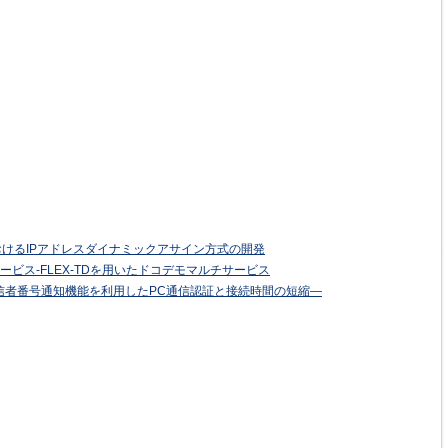
おけるIPアドレスダイナミックアサイン方式の開発
ビス‐FLEX-TDを用いたドコデモマルチサービス
発信者番号通知機能を利用したPC通信認証と接続時間の短縮—