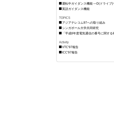
運転中ガイダンス機能 —D(ドライブ
英語ガイダンス機能
TOPICS
アジアテレコム97への取り組み
シンガポール大学共同研究
「平成8年度電気通信の番号に関する
Activity
VTC'97報告
ICC'97報告