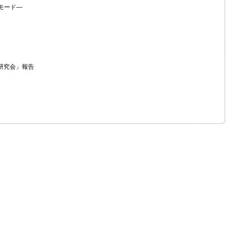
)モード—
研究会」報告