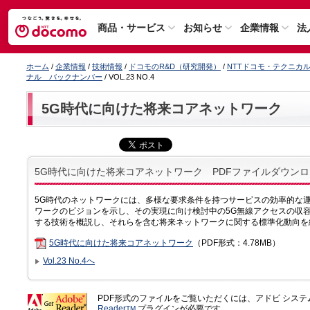
商品・サービス
お知らせ
企業情報
法
ホーム
/
企業情報
/
技術情報
/
ドコモのR&D（研究開発）
/
NTTドコモ・テクニカ
ナル バックナンバー
/ VOL.23 NO.4
5G時代に向けた将来コアネットワーク
5G時代に向けた将来コアネットワーク PDFファイルダウン
5G時代のネットワークには、多様な要求条件を持つサービスの効率的な
ワークのビジョンを示し、その実現に向け検討中の5G無線アクセスの収
する技術を概説し、それらを含む将来ネットワークに関する標準化動向を
5G時代に向けた将来コアネットワーク
（PDF形式：4.78MB）
Vol.23 No.4へ
PDF形式のファイルをご覧いただくには、アドビ シス
Reader
プラグインが必要です。
TM