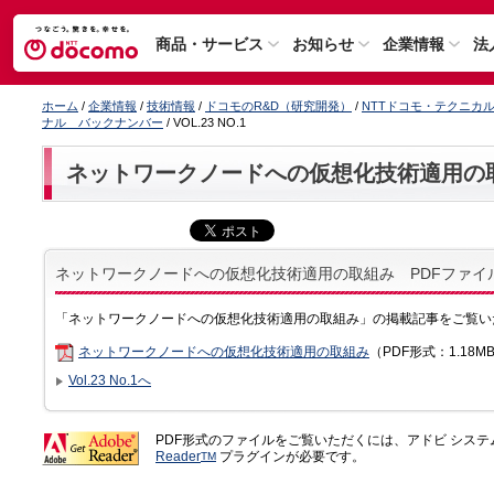
商品・サービス
お知らせ
企業情報
法
ホーム
/
企業情報
/
技術情報
/
ドコモのR&D（研究開発）
/
NTTドコモ・テクニカ
ナル バックナンバー
/ VOL.23 NO.1
ネットワークノードへの仮想化技術適用の
ネットワークノードへの仮想化技術適用の取組み PDFファイ
「ネットワークノードへの仮想化技術適用の取組み」の掲載記事をご覧い
ネットワークノードへの仮想化技術適用の取組み
（PDF形式：1.18M
Vol.23 No.1へ
PDF形式のファイルをご覧いただくには、アドビ シス
Reader
プラグインが必要です。
TM