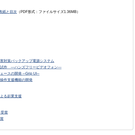
表紙と目次
（PDF形式：ファイルサイズ1.36MB）
害対策バックアップ電源システム
試作 —ハンズフリービデオフォン—
の開発 ─Grip UI─
操作支援機能の開発
よる起業支援
」受賞
賞