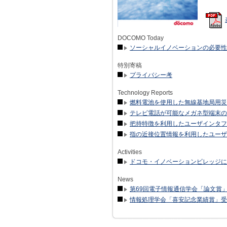
DOCOMO Today
ソーシャルイノベーションの必要性
特別寄稿
プライバシー考
Technology Reports
燃料電池を使用した無線基地局用災
テレビ電話が可能なメガネ型端末の
把持特徴を利用したユーザインタフェース
指の近接位置情報を利用したユーザ
Activities
ドコモ・イノベーションビレッジに
News
第69回電子情報通信学会「論文賞
情報処理学会「喜安記念業績賞」受