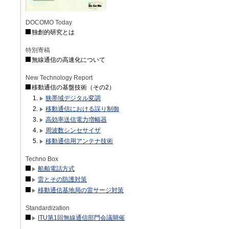
DOCOMO Today
独創的研究とは
特別寄稿
無線通信の高速化について
New Technology Report
移動通信の基盤技術（その2）
狭帯域デジタル変調
移動通信における誤り制御
高効率送信電力増幅器
周波数シンセサイザ
移動通信用アンテナ技術
Techno Box
船舶電話方式
雷とその防護対策
移動通信基地局の雷サージ対策
Standardization
ITU第1回無線通信部門会議開催