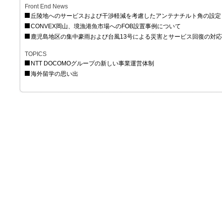
Front End News
丘陵地へのサービスおよび干渉軽減を考慮したアンテナチルト角の設定
CONVEX岡山、境漁港魚市場へのFOB設置事例について
鹿児島地区の集中豪雨および台風13号による災害とサービス回復の対
TOPICS
NTT DOCOMOグループの新しい事業運営体制
海外留学の思い出