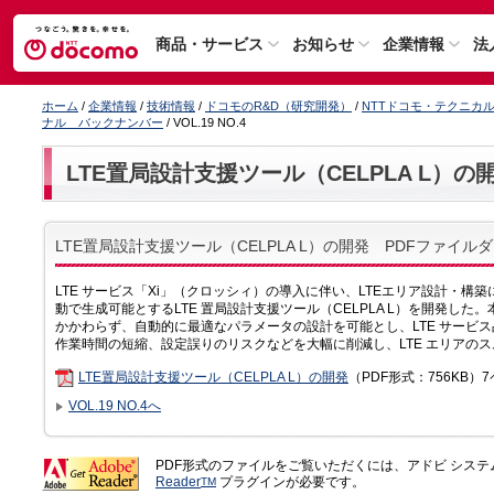
商品・サービス
お知らせ
企業情報
法
ホーム
/
企業情報
/
技術情報
/
ドコモのR&D（研究開発）
/
NTTドコモ・テクニカ
ナル バックナンバー
/ VOL.19 NO.4
LTE置局設計支援ツール（CELPLA L）の
LTE置局設計支援ツール（CELPLA L）の開発 PDFファイル
LTE サービス「Xi」（クロッシィ）の導入に伴い、LTEエリア設計・
動で生成可能とするLTE 置局設計支援ツール（CELPLA L）を開発し
かかわらず、自動的に最適なパラメータの設計を可能とし、LTE サービ
作業時間の短縮、設定誤りのリスクなどを大幅に削減し、LTE エリアの
LTE置局設計支援ツール（CELPLA L）の開発
（PDF形式：756KB）
VOL.19 NO.4へ
PDF形式のファイルをご覧いただくには、アドビ シス
Reader
プラグインが必要です。
TM