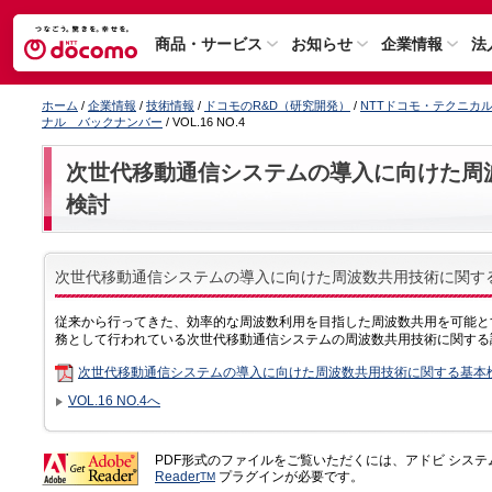
商品・サービス
お知らせ
企業情報
法
ホーム
/
企業情報
/
技術情報
/
ドコモのR&D（研究開発）
/
NTTドコモ・テクニカ
ナル バックナンバー
/ VOL.16 NO.4
次世代移動通信システムの導入に向けた周
検討
次世代移動通信システムの導入に向けた周波数共用技術に関する
従来から行ってきた、効率的な周波数利用を目指した周波数共用を可能と
務として行われている次世代移動通信システムの周波数共用技術に関する
次世代移動通信システムの導入に向けた周波数共用技術に関する基本
VOL.16 NO.4へ
PDF形式のファイルをご覧いただくには、アドビ シス
Reader
プラグインが必要です。
TM