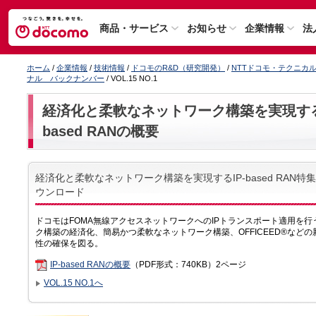
商品・サービス
お知らせ
企業情報
法
ホーム
/
企業情報
/
技術情報
/
ドコモのR&D（研究開発）
/
NTTドコモ・テクニカ
ナル バックナンバー
/ VOL.15 NO.1
経済化と柔軟なネットワーク構築を実現するIP-b
based RANの概要
経済化と柔軟なネットワーク構築を実現するIP-based RAN特集 I
ウンロード
ドコモはFOMA無線アクセスネットワークへのIPトランスポート適用を行うI
ク構築の経済化、簡易かつ柔軟なネットワーク構築、OFFICEED®など
性の確保を図る。
IP-based RANの概要
（PDF形式：740KB）2ページ
VOL.15 NO.1へ