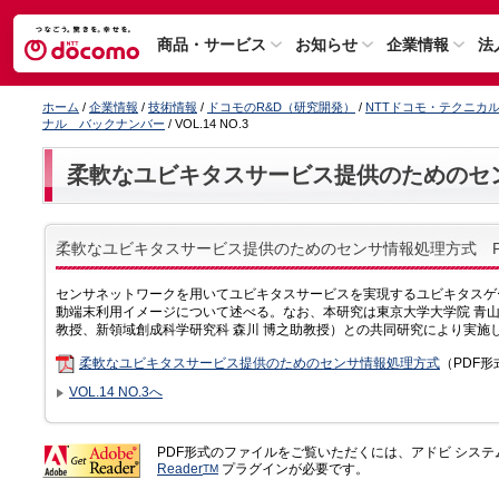
商品・サービス
お知らせ
企業情報
法
ホーム
/
企業情報
/
技術情報
/
ドコモのR&D（研究開発）
/
NTTドコモ・テクニカ
ナル バックナンバー
/ VOL.14 NO.3
柔軟なユビキタスサービス提供のためのセ
柔軟なユビキタスサービス提供のためのセンサ情報処理方式 P
センサネットワークを用いてユビキタスサービスを実現するユビキタスゲ
動端末利用イメージについて述べる。なお、本研究は東京大学大学院 青山
教授、新領域創成科学研究科 森川 博之助教授）との共同研究により実施
柔軟なユビキタスサービス提供のためのセンサ情報処理方式
（PDF形
VOL.14 NO.3へ
PDF形式のファイルをご覧いただくには、アドビ シス
Reader
プラグインが必要です。
TM