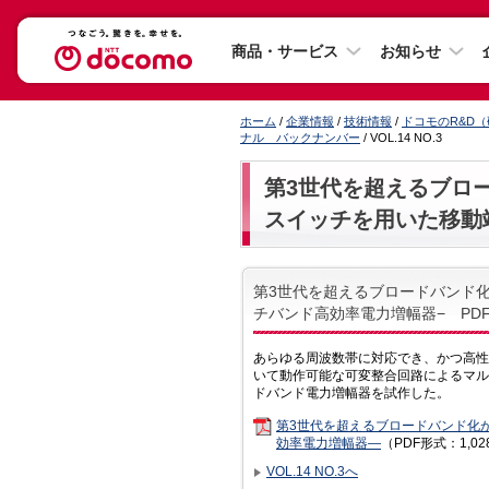
商品・サービス
お知らせ
ホーム
/
企業情報
/
技術情報
/
ドコモのR&D
ナル バックナンバー
/ VOL.14 NO.3
第3世代を超えるブロ
スイッチを用いた移動
第3世代を超えるブロードバンド化
チバンド高効率電力増幅器− PD
あらゆる周波数帯に対応でき、かつ高性
いて動作可能な可変整合回路によるマルチバ
ドバンド電力増幅器を試作した。
第3世代を超えるブロードバンド化
効率電力増幅器—
（PDF形式：1,0
VOL.14 NO.3へ