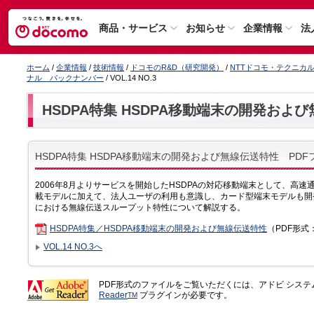
商品・サービス
お知らせ
企業情報
法
ホーム
/
企業情報
/
技術情報
/
ドコモのR&D（研究開発）
/
NTTドコモ・テクニカ
ナル バックナンバー
/ VOL.14 NO.3
HSDPA特集 HSDPA移動端末の開発およ
HSDPA特集 HSDPA移動端末の開発および無線伝送特性 PD
2006年8月よりサービスを開始したHSDPAの対応移動端末として、高
載モデルに加えて、法人ユーザの利用も意識し、カード型端末モデルも開発
における無線伝送スループット特性について解説する。
HSDPA特集／HSDPA移動端末の開発および無線伝送特性
（PDF形式
VOL.14 NO.3へ
PDF形式のファイルをご覧いただくには、アドビ シス
Reader
プラグインが必要です。
TM