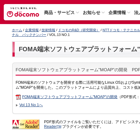
商品・サービス
お知らせ
企業情報
法
ホーム
/
企業情報
/
技術情報
/
ドコモのR&D（研究開発）
/
NTTドコモ・テクニカ
ナル バックナンバー
/ VOL.13 NO.1
FOMA端末ソフトウェアプラットフォーム"
FOMA端末ソフトウェアプラットフォーム"MOAP"の開発 P
FOMA端末のソフトウェアを開発する際に活用可能なLinux OSおよびSym
ム"MOAP"を開発した。このプラットフォームにより品質向上、コスト
FOMA端末ソフトウェアプラットフォーム"MOAP"の開発
（PDF形式：
Vol.13 No.1へ
PDF形式のファイルをご覧いただくには、アドビ シス
Reader
プラグインが必要です。
TM