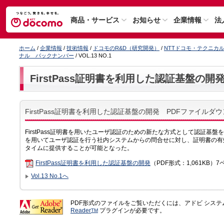
商品・サービス
お知らせ
企業情報
法
ホーム
/
企業情報
/
技術情報
/
ドコモのR&D（研究開発）
/
NTTドコモ・テクニカ
ナル バックナンバー
/ VOL.13 NO.1
FirstPass証明書を利用した認証基盤の開
FirstPass証明書を利用した認証基盤の開発 PDFファイルダ
FirstPass証明書を用いたユーザ認証のための新たな方式として認証基盤を開
を用いてユーザ認証を行う社内システムからの問合せに対し、証明書の有
タイムに提供することが可能となった。
FirstPass証明書を利用した認証基盤の開発
（PDF形式：1,061KB）7
Vol.13 No.1へ
PDF形式のファイルをご覧いただくには、アドビ シス
Reader
プラグインが必要です。
TM