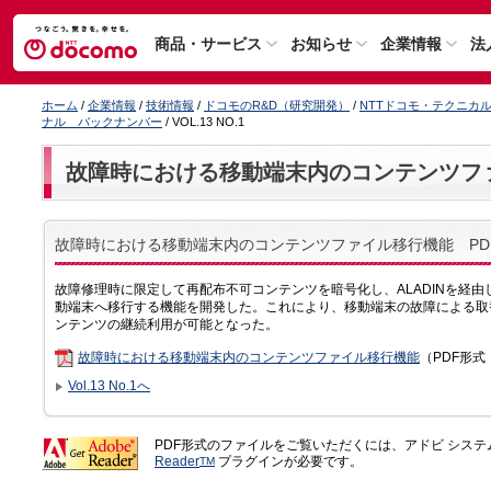
商品・サービス
お知らせ
企業情報
法
ホーム
/
企業情報
/
技術情報
/
ドコモのR&D（研究開発）
/
NTTドコモ・テクニカ
ナル バックナンバー
/ VOL.13 NO.1
故障時における移動端末内のコンテンツフ
故障時における移動端末内のコンテンツファイル移行機能 PD
故障修理時に限定して再配布不可コンテンツを暗号化し、ALADINを経
動端末へ移行する機能を開発した。これにより、移動端末の故障による取
ンテンツの継続利用が可能となった。
故障時における移動端末内のコンテンツファイル移行機能
（PDF形式：
Vol.13 No.1へ
PDF形式のファイルをご覧いただくには、アドビ シス
Reader
プラグインが必要です。
TM