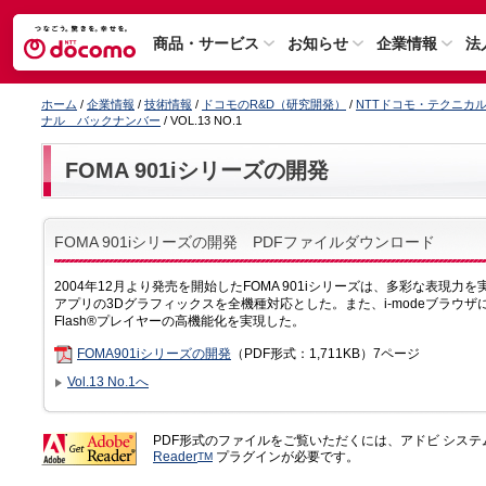
商品・サービス
お知らせ
企業情報
法
ホーム
/
企業情報
/
技術情報
/
ドコモのR&D（研究開発）
/
NTTドコモ・テクニカ
ナル バックナンバー
/ VOL.13 NO.1
FOMA 901iシリーズの開発
FOMA 901iシリーズの開発 PDFファイルダウンロード
2004年12月より発売を開始したFOMA 901iシリーズは、多彩な表現力
アプリの3Dグラフィックスを全機種対応とした。また、i-modeブラウ
Flash®プレイヤーの高機能化を実現した。
FOMA901iシリーズの開発
（PDF形式：1,711KB）7ページ
Vol.13 No.1へ
PDF形式のファイルをご覧いただくには、アドビ シス
Reader
プラグインが必要です。
TM