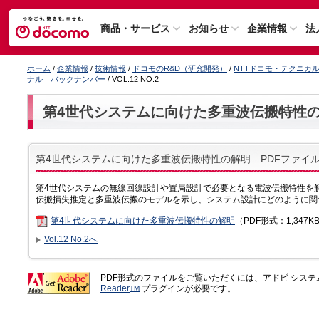
商品・サービス
お知らせ
企業情報
法
ホーム
/
企業情報
/
技術情報
/
ドコモのR&D（研究開発）
/
NTTドコモ・テクニカ
ナル バックナンバー
/ VOL.12 NO.2
第4世代システムに向けた多重波伝搬特性
第4世代システムに向けた多重波伝搬特性の解明 PDFファイ
第4世代システムの無線回線設計や置局設計で必要となる電波伝搬特性を
伝搬損失推定と多重波伝搬のモデルを示し、システム設計にどのように関
第4世代システムに向けた多重波伝搬特性の解明
（PDF形式：1,347
Vol.12 No.2へ
PDF形式のファイルをご覧いただくには、アドビ シス
Reader
プラグインが必要です。
TM