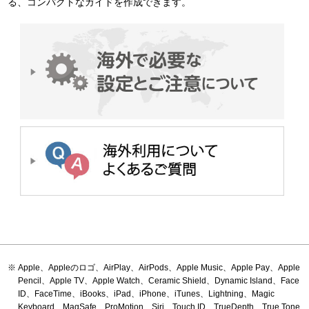
る、コンパクトなガイドを作成できます。
Apple、Appleのロゴ、AirPlay、AirPods、Apple Music、Apple Pay、Apple
Pencil、Apple TV、Apple Watch、Ceramic Shield、Dynamic Island、Face
ID、FaceTime、iBooks、iPad、iPhone、iTunes、Lightning、Magic
Keyboard、MagSafe、ProMotion、Siri、Touch ID、TrueDepth、True Tone