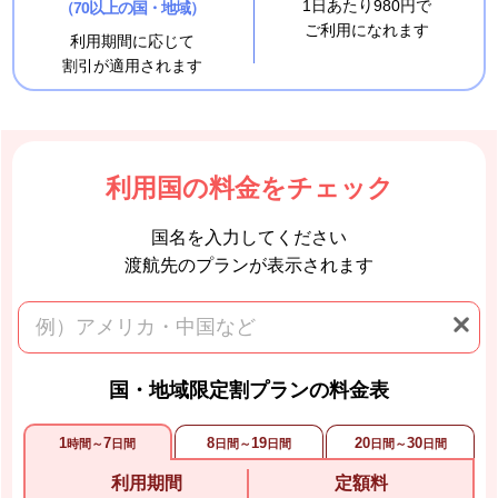
1日あたり980円で
（70以上の国・地域）
ご利用になれます
利用期間に応じて
割引が適用されます
利用国の料金をチェック
国名を入力してください
渡航先のプランが表示されます
国・地域限定割プランの料金表
1
7
8
19
20
30
時間～
日間
日間～
日間
日間～
日間
利用期間
定額料