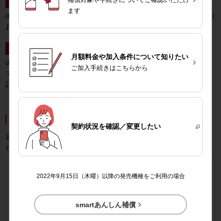
特典1
dカードご契約限定ポイント還元特典
ます
dカード PLATINUM、dカード GOLD、dカード GOLD Uをご契約の
お客さま向けの特典です。詳しくは
こちら
特典2
あんしんパックモバイルサポート特典
月額料金や加入条件について知りたい

dバリューパス パックをご契約のお客さま向けのポイント還元特典
ご加入手続きはこちらから
です。

詳しくは
こちら
交換電話機について
契約状況を
確認／変更したい
通常のリフレッシュ品に加え、リフレッシュ品（B品）をお選びい
ただける場合があります。
※
リフレッシュ品
2022年9月15日（木曜）以降の発売機種をご利用の場合
お客さまより回収した電話機を、新品同様
の状態に初期化した電話機です。

smartあんしん補償