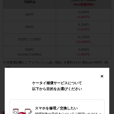
月額料金
（Web割適用時）
5,500円
363円
（4,950円）
8,250円
550円
（7,425円）
12,100円
825円／1,100円
（10,890円）
550円
4,400円
docomo Certified
（3,960円）
交換電話機としてリフレッシュ品（B品）を選択された場合は4,400円（税
込）
×
＼補償コースのご契約状況はこちらから／
ケータイ補償サービスについて
以下から目的をお選びください
My docomoへ
スマホを修理／交換したい

補償対象や手続きについてご確認いただけ