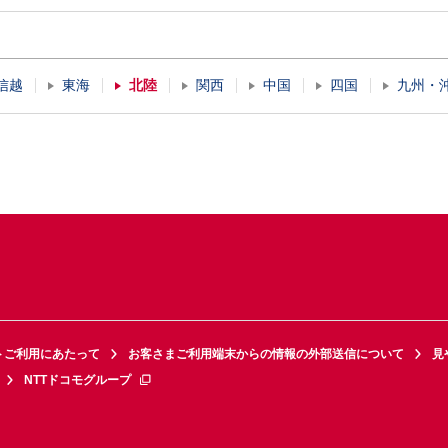
信越
東海
北陸
関西
中国
四国
九州・
トご利用にあたって
お客さまご利用端末からの情報の外部送信について
見
NTTドコモグループ