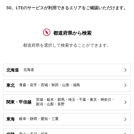
5G、LTEのサービスが利用できるエリアをご確認いただけます。
都道府県から検索
都道府県を選択して検索することができます。
北海道
北海道
東北
青森
・
岩手
・
宮城
・
秋田
・
山形
・
福島
茨城
・
栃木
・
群馬
・
埼玉
・
千葉
・
東京
・
神奈川
・
関東・甲信越
新潟
・
山梨
・
長野
東海
岐阜
・
静岡
・
愛知
・
三重