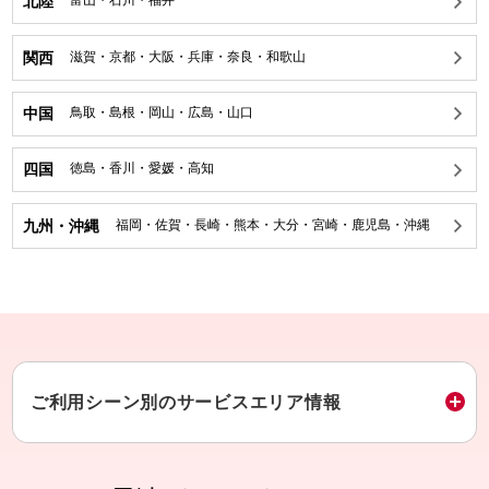
北陸
富山
・
石川
・
福井
関西
滋賀
・
京都
・
大阪
・
兵庫
・
奈良
・
和歌山
中国
鳥取
・
島根
・
岡山
・
広島
・
山口
四国
徳島
・
香川
・
愛媛
・
高知
九州・沖縄
福岡
・
佐賀
・
長崎
・
熊本
・
大分
・
宮崎
・
鹿児島
・
沖縄
ご利用シーン別のサービスエリア情報