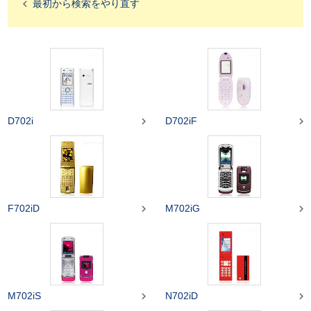

最初から検索をやり直す


D702i
D702iF


F702iD
M702iG


M702iS
N702iD