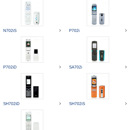


N702iS
P702i


P702iD
SA702i


SH702iD
SH702iS