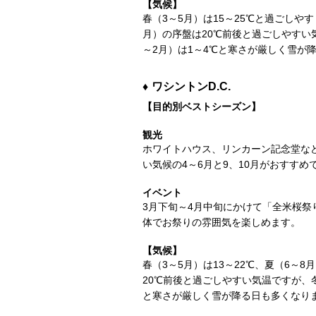
【気候】
春（3～5月）は15～25℃と過ごしや
月）の序盤は20℃前後と過ごしやすい
～2月）は1～4℃と寒さが厳しく雪が
ワシントンD.C.
【目的別ベストシーズン】
観光
ホワイトハウス、リンカーン記念堂など
い気候の4～6月と9、10月がおすすめ
イベント
3月下旬～4月中旬にかけて「全米桜
体でお祭りの雰囲気を楽しめます。
【気候】
春（3～5月）は13～22℃、夏（6～
20℃前後と過ごしやすい気温ですが、
と寒さが厳しく雪が降る日も多くなり