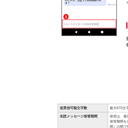
送受信可能文字数
最大670
未読メッセージ保管期間
保管は、最
保管期間を
間）の間で