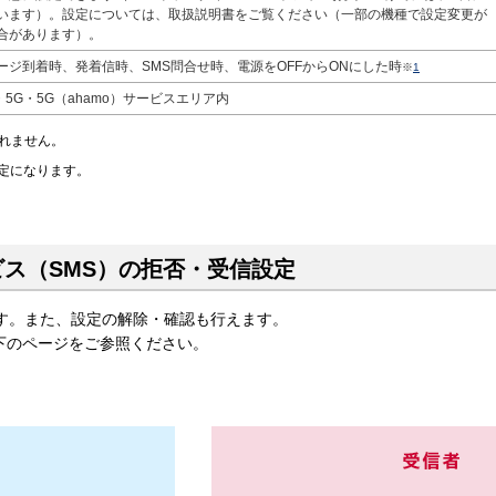
います）。設定については、取扱説明書をご覧ください（一部の機種で設定変更が
合があります）。
ージ到着時、発着信時、SMS問合せ時、電源をOFFからONにした時
※
1
i・5G・5G（ahamo）サービスエリア内
れません。
定になります。
ス（SMS）の拒否・受信設定
ます。また、設定の解除・確認も行えます。
下のページをご参照ください。