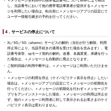
＋メッセージを利用中の携帯電話番号についてMNPにより転出
し、当該番号において他の携帯電話事業者が提供する＋メッセー
ジを利用したい場合は、転出前に＋メッセージアプリの設定にて
ユーザー情報引継ぎの予約を行ってください。
4．サービスの停止について
Xi／5G／5G（ahamo）サービスの解約（当社が行う解除、利用
停止等により、当該手続きの適用を受けた場合を含みます）、電
話番号保管、spモード契約の解約、改番、名義変更、承継を行っ
た場合は、＋メッセージも自動的に廃止となります。
ご契約回線の利用中断中は、＋メッセージはご利用いただけませ
ん。
＋メッセージの利用を停止（ケイパビリティ表示を停止）したい
場合は、＋メッセージアプリの設定にて＋メッセージの初期化を
行ってください。＋メッセージの初期化を行わず＋メッセージア
プリをアンインストールした場合、＋メッセージの利用は停止せ
ず、他の＋メッセージ利用者に対して表示されるお客さまのケイ
パビリティ表示は変わりません。