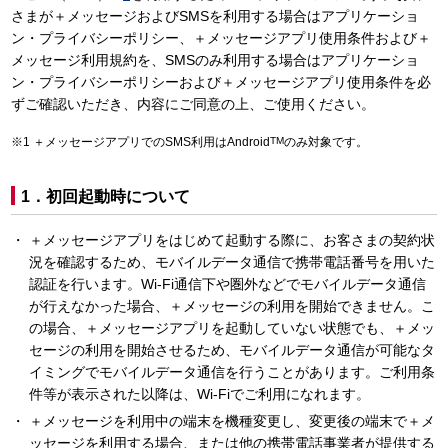
さまが＋メッセージおよびSMSを利用する場合はアプリケーショ
ン・プライバシーポリシー、＋メッセージアプリ使用条件および＋
メッセージ利用規約を、SMSのみ利用する場合はアプリケーショ
ン・プライバシーポリシーおよび＋メッセージアプリ使用条件を必
ずご確認いただき、内容にご同意の上、ご使用ください。
＋メッセージアプリでのSMS利用はAndroid
TM
のみ対象です。
1．初回起動時について
＋メッセージアプリをはじめて起動する際に、お客さまの契約状
況を確認するため、モバイルデータ通信で携帯電話番号を用いた
認証を行います。Wi-Fi通信下や圏外などでモバイルデータ通信
が行えなかった場合、＋メッセージの利用を開始できません。こ
の場合、＋メッセージアプリを起動していない状態でも、＋メッ
セージの利用を開始させるため、モバイルデータ通信が可能なタ
イミングでモバイルデータ通信を行うことがあります。ご利用条
件等が表示された以降は、Wi-Fiでご利用になれます。
＋メッセージを利用中の端末を機種変更し、変更後の端末で＋メ
ッセージを利用する場合、または他の携帯電話事業者が提供する