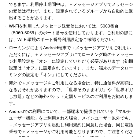
できます。利用停止期間中は、＋メッセージアプリでメッセージ
の受信は行わず、また、設定されているグループから自動的に退
出することがあります。
Wi-Fiを利用したメッセージ送受信においては、5060番台
（5060-5069）のポート番号を使用しております。ご利用の際に
は、Wi-Fi環境のポート番号利用設定をご確認ください。
ローミングによりAndroid端末で＋メッセージアプリをご利用い
ただくには、＋メッセージアプリにてローミング時の＋メッセー
ジ利用設定を「オン」に設定していただく必要があります（初期
設定は「オフ」に設定されています）。また、端末のデータロー
ミングの設定を「オン」にしてください。
海外で＋メッセージをご利用になる場合は、特に通信料が高額に
なるおそれがありますので、「世界そのままギガ」や「世界ギガ
し放題」などの海外パケット定額サービスのご利用をお勧めしま
す。
Androidでの利用について、一部端末で提供されている「マルチ
ユーザー機能」をご利用される場合、メインユーザー以外でも、
＋メッセージアプリを起動し利用規約に同意した場合、同じ電話
番号で＋メッセージがご利用可能となりますので、ご注意くださ