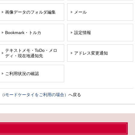
画像データのフォルダ編集
メール
Bookmark・トルカ
設定情報
テキストメモ・ToDo・メロ
アドレス変更通知
ディ・現在地通知先
ご利用状況の確認
（iモードケータイをご利用の場合）
へ戻る