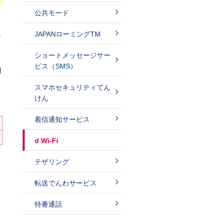
公共モード
JAPANローミングTM
な
ショートメッセージサー
ビス（SMS）
利
スマホセキュリティてん
けん
着信通知サービス
d Wi-Fi
テザリング
転送でんわサービス
特番通話