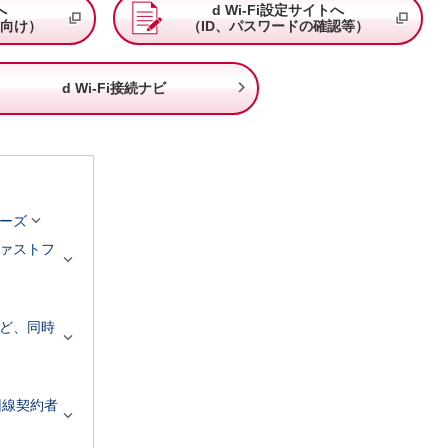
へ
d Wi-Fi設定サイトへ
向け）
（ID、パスワードの確認等）

d Wi-Fi接続ナビ

ーズ
ァストフ

ど、同時

回線契約者
