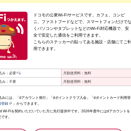
ドコモの公衆Wi-Fiサービスです。カフェ、コンビ
ニ、ファストフードなどで、スマートフォンだけで
くパソコンやタブレットなどのWi-Fi対応機器で、安
全で安定した通信をご利用できます。
こちらのステッカーの貼ってある施設・店舗にてご
用できます。
込み：必要
※
1
月額使用料：無料
込み：不要
月額使用料：無料
お申込みには、「dアカウント発行」「dポイントクラブ入会」「dポイントカード利用登
報登録
」からできます。
にd Wi-Fiを契約いただいていた方に先行提供中です。2026年度中にはdアカウントを
定です。