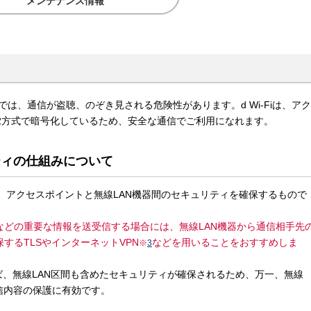
メンテナンス情報
トでは、通信が盗聴、のぞき見される危険性があります。d Wi-Fiは、アク
2方式で暗号化しているため、安全な通信でご利用になれます。
リティの仕組みについて
能は、アクセスポイントと無線LAN機器間のセキュリティを確保するもので
などの重要な情報を送受信する場合には、無線LAN機器から通信相手先
するTLSやインターネットVPN
などを用いることをおすすめしま
※
3
れば、無線LAN区間も含めたセキュリティが確保されるため、万一、無線
信内容の保護に有効です。