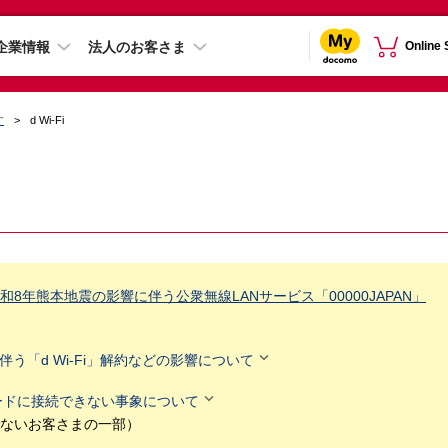
企業情報
法人のお客さま
Online
す
d Wi-Fi
8年熊本地震の影響に伴う公衆無線LANサービス「00000JAPAN」

伴う「d Wi-Fi」解約などの影響について

トモードに接続できない事象について
ないお客さまの一部）