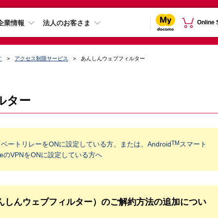
企業情報
法人のお客さま
Online
す
アクセス制限サービス
あんしんウェブフィルター
ルター
TM
 のプライベートリレーをONに設定している方、または、Android
スマート
neのVPNをONに設定している方へ
んしんウェブフィルター）のご解約方法の追加につい