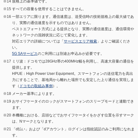
規格上の基準値です。
すべての容量を使用することはできません。
一部エリアに限ります。通信速度は、送受信時の技術規格上の最大値であ
り、実際の通信速度を示すものではありません。
ベストエフォート方式による提供となり、実際の通信速度は、通信環境や
ネットワークの混雑状況に応じて変化します。
対応エリアの詳細については「
サービスエリア検索
」よりご確認くださ
い。
5G SAサービス
のご利用には別途お申込みが必要です。
ミリ波：ドコモでは28GHz帯の400MHz幅を利用し、高速大容量の通信を
提供します。
HPUE：High Power User Equipment。スマートフォンの送信電力を高出
力にすることで、基地局から離れた場所でも安定した上り通信を実現しま
す（
ドコモの取組み事例
）。
メーカー基準によります。
おサイフケータイのロックがスマートフォンのスリープモードと連動でき
ます。
本機種における、店頭などでおサイフケータイをかざす位置を示すマーク
は、Nマークとなります。
「d払い」および「dアカウント」ログインは指紋認証のみご利用になれま
す。