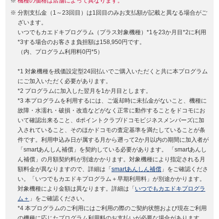
機種の価格は店舗によって異なります。
分割支払金（1～23回目）は1回目のみお支払額が記載と異なる場合がご
ざいます。
いつでもカエドキプログラム（プラス対象機種）*1を23か月目*2に利用
*3する場合のお客さま負担額は158,950円です。
（内、プログラム利用料0円*5）
*1 対象機種を残価設定型24回払いでご購入いただくと共に本プログラム
にご加入いただく必要があります。
*2 プログラムに加入した翌月を1か月目とします。
*3 本プログラムを利用するには、ご返却時に未払金がないこと、機種に
故障・水濡れ・破損・改造などがなく正常に動作することをドコモにお
いて確認出来ること、dポイントクラブ/ドコモビジネスメンバーズに加
入されていること、そのほかドコモの査定基準を満たしていることが条
件です。利用申込み日が属する月から遡って2か月以内の期間に加入者が
「smartあんしん補償」を契約している必要があります。 「smartあんし
ん補償」の月額契約料が別途かかります。対象機種により指定される月
額料金が異なりますので、詳細は「
smartあんしん補償
」をご確認くださ
い。「いつでもカエドキプログラム＋早期利用料」が別途かかります。
対象機種により金額は異なります。詳細は「
いつでもカエドキプログラ
ム＋
」をご確認ください。
*4 本プログラムのご利用にはご利用の際のご契約状態および現在ご利用
の機種に応じたプログラム利用料のお支払いが必要な場合があります。