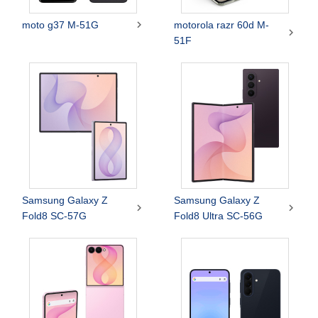

moto g37 M-51G
motorola razr 60d M-

51F
Samsung Galaxy Z
Samsung Galaxy Z


Fold8 SC-57G
Fold8 Ultra SC-56G