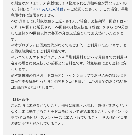
が別途かかります。対象機種により指定される月額料金が異なりますの
で、詳細は「
smartあんしん補償
」をご確認ください）。この場合、早期
利用特典は適用されません。
23か月目までに対象機種をご返却されない場合、支払期間（回数）は49
か月（47回）に延長され、24回目の分割支払金（残価）をさらに24分割
した金額を24回目以降の各回の分割支払金としてお支払いいただきま
す。
※本プログラムは回線契約がなくてもご加入、ご利用いただけます。ま
た回線解約後でもご利用可能です。
※いつでもカエドキプログラム＋早期利用料とは22か月目までに利用申
込みの場合にお支払いが必要となる料金です。対象機種により金額は変
わります。
※対象機種の購入月（ドコモオンラインショップでお申込みの場合はド
コモで本登録を行った月）の翌月を1か月目とし1か月目でのお支払いを
1回目のお支払いとします。
【利用条件】
ご返却時に未納金がないこと、機種に故障・水濡れ・破損・改造などが
なく正常に動作することをドコモにおいて確認出来ること、dポイントク
ラブ/ドコモビジネスメンバーズに加入されていること、そのほかドコモ
の査定基準を満たしていること。