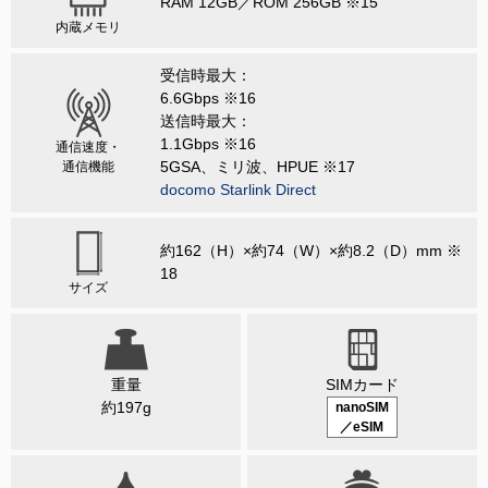
RAM 12GB／ROM 256GB ※15
内蔵メモリ
受信時最大：
6.6Gbps ※16
送信時最大：
1.1Gbps ※16
通信速度・
5GSA、ミリ波、HPUE ※17
通信機能
docomo Starlink Direct
約162（H）×約74（W）×約8.2（D）mm ※
18
サイズ
重量
SIMカード
約197g
nanoSIM
／eSIM