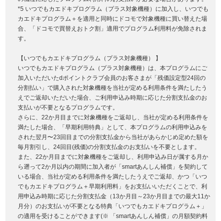
*5 いつでもカエドキプログラム（プラス対象機種）に加入し、いつでも
カエドキプログラム＋を適用と同時にドコモで対象機種に買い替えた場
合、「ドコモで買替えおトク割」適用でプログラム利用料が免除されま
す。
【いつでもカエドキプログラム（プラス対象機種） 】
いつでもカエドキプログラム（プラス対象機種）は、本プログラムにご
加入いただいたdポイントクラブ会員のお客さまが「残価設定型24回の
分割払い」で購入された対象機種を当社が定める利用条件を満たしたう
えでご返却いただいた場合、ご利用申込み時期に応じた分割支払金のお
支払いが不要となるプログラムです。
さらに、22か月目までに対象機種をご返却し、当社が定める利用条件を
満たした場合、「早期利用特典」として、本プログラムの利用申込みを
された翌月〜23回目までの分割支払金から当社があらかじめ定めた額を
毎月割引し、24回目(残価)の分割支払金のお支払いを不要とします。
また、22か月目までに対象機種をご返却し、利用申込み日が属する月か
ら遡って2か月以内の期間に加入者が「smartあんしん補償」を契約して
いる場合、当社が定める利用条件を満たしたうえでご返却、かつ「いつ
でもカエドキプログラム＋早期利用料」をお支払いいただくことで、利
用申込み時期に応じた分割支払金（13か月目～23か月目までの最大11か
月分）のお支払いが不要となる特典「いつでもカエドキプログラム＋」
の適用を受けることができます(※ 「smartあんしん補償」の月額契約料