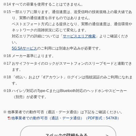
すべての容量を使用することはできません。
一部エリアに限ります。通信速度は、送受信時の技術規格上の最大値であ
り、実際の通信速度を示すものではありません。
ベストエフォート方式による提供となり、実際の通信速度は、通信環境や
ネットワークの混雑状況に応じて変化します。
対応エリアの詳細については「
サービスエリア検索
」よりご確認くださ
い。
5G SAサービス
のご利用には別途お申込みが必要です。
メーカー基準によります。
おサイフケータイのロックがスマートフォンのスリープモードと連動でき
ます。
「d払い」および「dアカウント」ログインは指紋認証のみご利用になれま
す。
ハイレゾ対応のType-CまたはBluetooth対応のヘッドホンやスピーカー
（別売）が必要です。
他事業者での動作可否（通話・データ通信）は下記をご確認ください。
他事業者での動作可否（通話・データ通信）（PDF形式：547KB）
スペックの詳細をみる