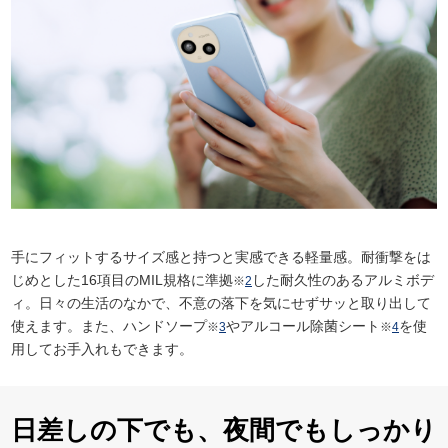
手にフィットするサイズ感と持つと実感できる軽量感。耐衝撃をは
じめとした16項目のMIL規格に準拠
した耐久性のあるアルミボデ
※
2
ィ。日々の生活のなかで、不意の落下を気にせずサッと取り出して
使えます。また、ハンドソープ
やアルコール除菌シート
を使
※
3
※
4
用してお手入れもできます。
日差しの下でも、夜間でもしっかり