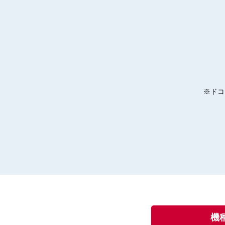
※ドコ
機