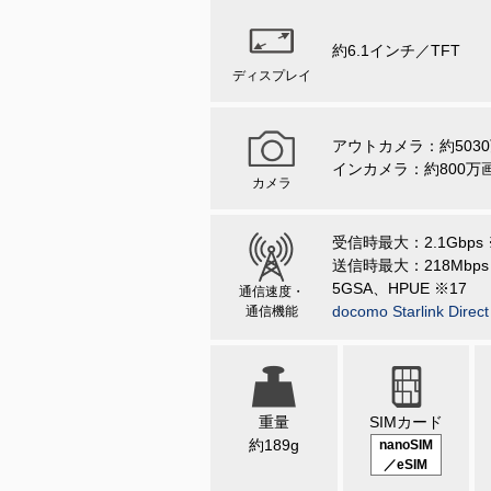
約6.1インチ／TFT
ディスプレイ
アウトカメラ：
約503
インカメラ：
約800万
カメラ
受信時最大：
2.1Gbps
送信時最大：
218Mbps
5GSA、HPUE ※17
通信速度・
docomo Starlink Direct
通信機能
重量
SIMカード
約189g
nanoSIM
／eSIM