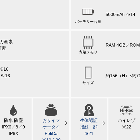
5000mAh ※14
バッテリー容量
0万画素
RAM 4GB／ROM 
画素
内蔵メモリ
 ※16
 ※16
約156（H）×約7
サイズ
防水 防塵
おサイフ
生体認証
ハイレゾ
IPX6／8／9
ケータイ
指紋・顔
※22
IP6X
FeliCa
※21
※19※20