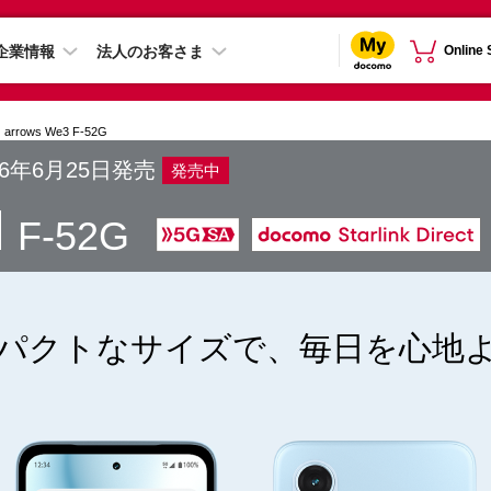
企業情報
法人のお客さま
Online
arrows We3 F-52G
26年6月25日発売
発売中
3
F-52G
パクトなサイズで、毎日を心地