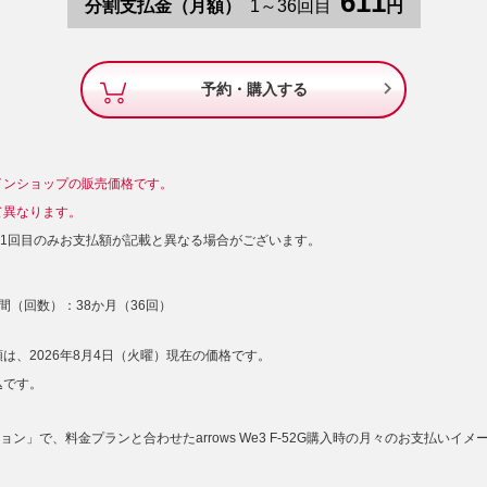
611
分割支払金（月額）
1～36回目
円

予約・購入する
インショップの販売価格です。
て異なります。
は1回目のみお支払額が記載と異なる場合がございます。
間（回数）：38か月（36回）
は、2026年8月4日（火曜）現在の価格です。
込です。
ン」で、料金プランと合わせたarrows We3 F-52G購入時の月々のお支払いイ