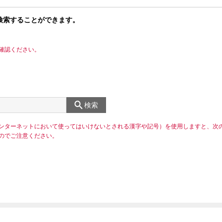
検索することができます。
確認ください。
検索
ンターネットにおいて使ってはいけないとされる漢字や記号）を使用しますと、次
のでご注意ください。