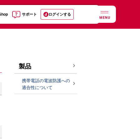
 Shop
サポート
ログインする
MENU
製品
携帯電話の電波防護への
適合性について