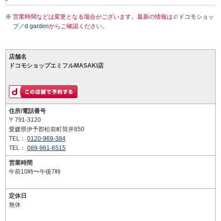
営業時間などは変更となる場合がございます。最新の情報は
ドコモショッ
プ／d garden
からご確認ください。
店舗名
ドコモショップエミフルMASAKI店
住所/電話番号
〒791-3120
愛媛県伊予郡松前町筒井850
TEL：
0120-969-384
TEL：
089-961-6515
営業時間
午前10時〜午後7時
定休日
無休