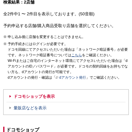
検索結果：2店舗
全2件中1 〜 2件目を表示しております。(50音順)
予約申込する店舗/購入商品受取り店舗を選択してください。
申し込み後に店舗を変更することはできません。
予約手続きにはログインが必要です。
ドコモ回線にてアクセスいただいた場合は「ネットワーク暗証番号」が必要
です。ネットワーク暗証番号については
こちら
をご確認ください。
Wi-Fiまたはご自宅のインターネット環境にてアクセスいただいた場合は「d
アカウントのID／パスワード」が必要です。ドコモの契約回線をお持ちでな
い方も、dアカウントの発行が可能です。
dアカウントの発行・確認は「
dアカウント発行
」でご確認ください。
ドコモショップを表示
量販店などを表示
ドコモショップ