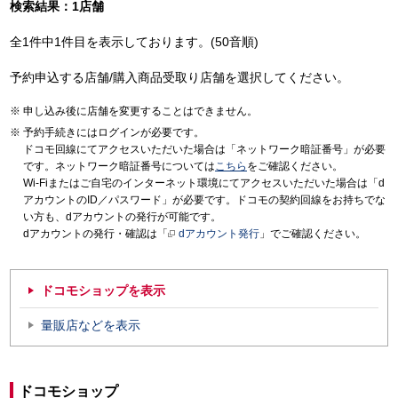
検索結果：1店舗
全1件中1件目を表示しております。(50音順)
予約申込する店舗/購入商品受取り店舗を選択してください。
申し込み後に店舗を変更することはできません。
予約手続きにはログインが必要です。
ドコモ回線にてアクセスいただいた場合は「ネットワーク暗証番号」が必要
です。ネットワーク暗証番号については
こちら
をご確認ください。
Wi-Fiまたはご自宅のインターネット環境にてアクセスいただいた場合は「d
アカウントのID／パスワード」が必要です。ドコモの契約回線をお持ちでな
い方も、dアカウントの発行が可能です。
dアカウントの発行・確認は「
dアカウント発行
」でご確認ください。
ドコモショップを表示
量販店などを表示
ドコモショップ