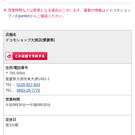
営業時間などは変更となる場合がございます。最新の情報は
ドコモショッ
プ／d garden
からご確認ください。
店舗名
ドコモショップ大洲店(愛媛県)
住所/電話番号
〒795-0064
愛媛県大洲市東大洲1481-1
TEL：
0120-927-843
TEL：
0893-25-7770
営業時間
午前9時30分〜午後6時30分
定休日
第3火曜