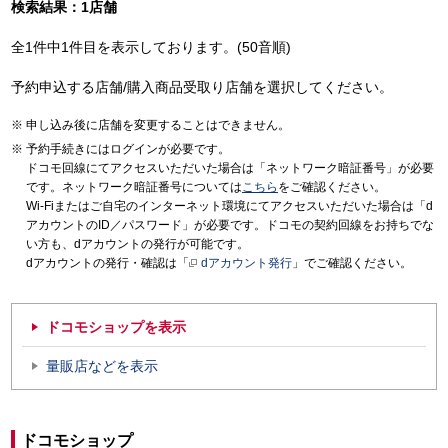
検索結果：1店舗
全1件中1件目を表示しております。(50音順)
予約申込する店舗/購入商品受取り店舗を選択してください。
申し込み後に店舗を変更することはできません。
予約手続きにはログインが必要です。
ドコモ回線にてアクセスいただいた場合は「ネットワーク暗証番号」が必要
です。ネットワーク暗証番号については
こちら
をご確認ください。
Wi-Fiまたはご自宅のインターネット環境にてアクセスいただいた場合は「d
アカウントのID／パスワード」が必要です。ドコモの契約回線をお持ちでな
い方も、dアカウントの発行が可能です。
dアカウントの発行・確認は「
dアカウント発行
」でご確認ください。
ドコモショップを表示
量販店などを表示
ドコモショップ