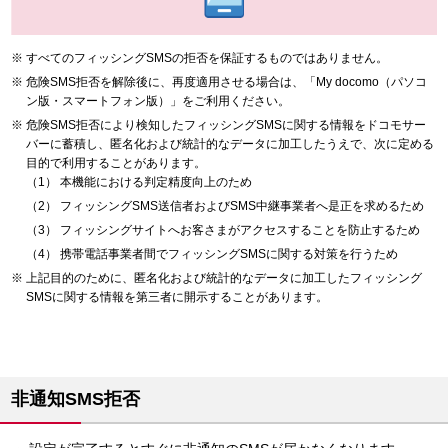
すべてのフィッシングSMSの拒否を保証するものではありません。
危険SMS拒否を解除後に、再度適用させる場合は、「My docomo（パソコ
ン版・スマートフォン版）」をご利用ください。
危険SMS拒否により検知したフィッシングSMSに関する情報をドコモサー
バーに蓄積し、匿名化および統計的なデータに加工したうえで、次に定める
目的で利用することがあります。
本機能における判定精度向上のため
フィッシングSMS送信者およびSMS中継事業者へ是正を求めるため
フィッシングサイトへお客さまがアクセスすることを防止するため
携帯電話事業者間でフィッシングSMSに関する対策を行うため
上記目的のために、匿名化および統計的なデータに加工したフィッシング
SMSに関する情報を第三者に開示することがあります。
非通知SMS拒否