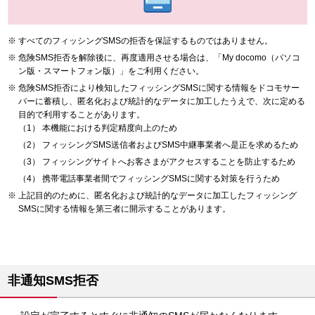
すべてのフィッシングSMSの拒否を保証するものではありません。
危険SMS拒否を解除後に、再度適用させる場合は、「My docomo（パソコ
ン版・スマートフォン版）」をご利用ください。
危険SMS拒否により検知したフィッシングSMSに関する情報をドコモサー
バーに蓄積し、匿名化および統計的なデータに加工したうえで、次に定める
目的で利用することがあります。
本機能における判定精度向上のため
フィッシングSMS送信者およびSMS中継事業者へ是正を求めるため
フィッシングサイトへお客さまがアクセスすることを防止するため
携帯電話事業者間でフィッシングSMSに関する対策を行うため
上記目的のために、匿名化および統計的なデータに加工したフィッシング
SMSに関する情報を第三者に開示することがあります。
非通知SMS拒否