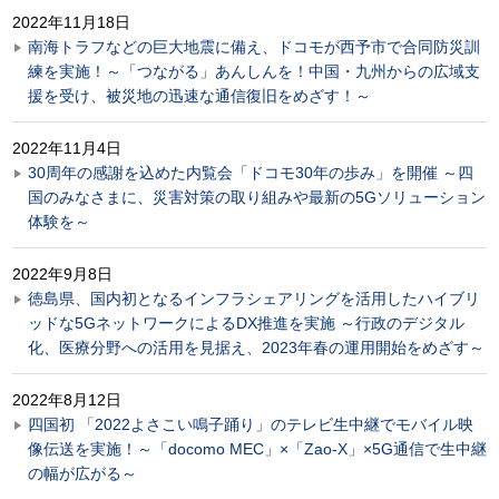
2022年11月18日
南海トラフなどの巨大地震に備え、ドコモが西予市で合同防災訓
練を実施！～「つながる」あんしんを！中国・九州からの広域支
援を受け、被災地の迅速な通信復旧をめざす！～
2022年11月4日
30周年の感謝を込めた内覧会「ドコモ30年の歩み」を開催 ～四
国のみなさまに、災害対策の取り組みや最新の5Gソリューション
体験を～
2022年9月8日
徳島県、国内初となるインフラシェアリングを活用したハイブリ
ッドな5GネットワークによるDX推進を実施 ～行政のデジタル
化、医療分野への活用を見据え、2023年春の運用開始をめざす～
2022年8月12日
四国初 「2022よさこい鳴子踊り」のテレビ生中継でモバイル映
像伝送を実施！～「docomo MEC」×「Zao-X」×5G通信で生中継
の幅が広がる～